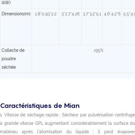
(kW)
Dimensions(m)
1.8*0.93*2.2
3*2.7*4.26
3.7*3.2*5.1
4.6*4.2*6
5.5*4.
Collecte de
≥95%
poudre
séchée
Caractéristiques de Mian
1. Vitesse de séchage rapide ; Sécheur par pulvérisation centrifuge
à grande vitesse GPL augmentant considérablement la surface du
matériau après l'atomisation du liquide ; il peut évaporer