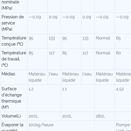
nominale
(MPa)
Pression de
—0.09
0.09
—0.09
0.09
—0.09
—0.09
service
(MPa)
Température
95
133
95
133
Normal
65
conçue (℃)
Température
85
117
85
117
Normal
60
de travail.
(℃)
Médias
Matériau
l'eau
Matériau
l'eau
Matériau
Matéria
liquide
liquide
liquide
liquide
Surface
1.2
1.1
4.52
d'échange
thermique
(M²)
Volume(L)
200L
200L
180L
Évaporer la
100kg/heure
Pompe 
quantité.
(anti-ex