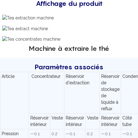
Affichage du produit
Machine à extraire le thé
Paramètres associés
Article
Concentrateur
Réservoir
Réservoir
Conden
d'extraction
de
stockage
de
liquide à
reflux
Réservoir
Veste
Réservoir
Veste
Réservoir
Côté
intérieur
intérieur
intérieur
tube
Pression
—0.1
0.2
—0.1
0.2
—0.1
—0.1