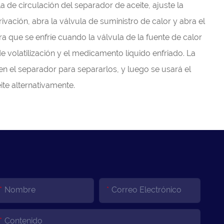
la de circulación del separador de aceite, ajuste la
ivación, abra la válvula de suministro de calor y abra el
ra que se enfríe cuando la válvula de la fuente de calor
e volatilización y el medicamento líquido enfriado. La
n el separador para separarlos, y luego se usará el
te alternativamente.
Nombre
Correo Electrónico
Contenido