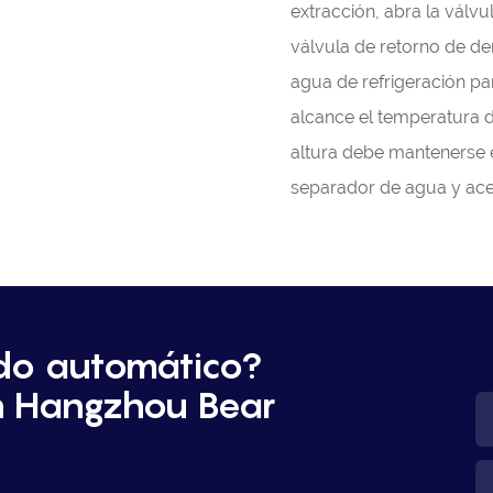
extracción, abra la válvu
válvula de retorno de der
agua de refrigeración pa
alcance el temperatura d
altura debe mantenerse e
separador de agua y acei
do automático?
n Hangzhou Bear