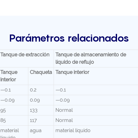
Parámetros relacionados
Tanque de extracción
Tanque de almacenamiento de
líquido de reflujo
Tanque
Chaqueta
Tanque interior
interior
—0.1
0.2
—0.1
—0.09
0.09
—0.09
95
133
Normal
85
117
Normal
material
agua
material liquido
liquido