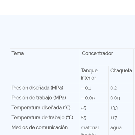
Tema
Concentrador
Tanque
Chaqueta
interior
Presión diseñada (MPa)
—0.1
0.2
Presión de trabajo (MPa)
—0.09
0.09
Temperatura diseñada (℃)
95
133
Temperatura de trabajo (℃)
85
117
Medios de comunicación
material
agua
liquido