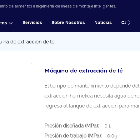
to de alimentos e ingeniería de líneas de montaje inteligentes.
Servicios
Sobre Nosotros
Noticias
Casos
tos
ina de extracción de té
Máquina de extracción de té
El tiempo de mantenimiento depende del 
extracción hermética necesita agua de ref
regresa al tanque de extracción para mant
Presión diseñada (MPa):
—0.1
Presión de trabajo (MPa):
—0.09