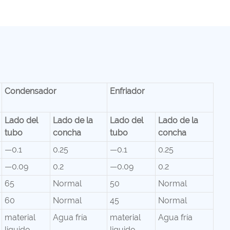
Condensador
Enfriador
Lado del
Lado de la
Lado del
Lado de la
tubo
concha
tubo
concha
—0.1
0.25
—0.1
0.25
—0.09
0.2
—0.09
0.2
65
Normal
50
Normal
60
Normal
45
Normal
material
Agua fría
material
Agua fría
liquido
liquido