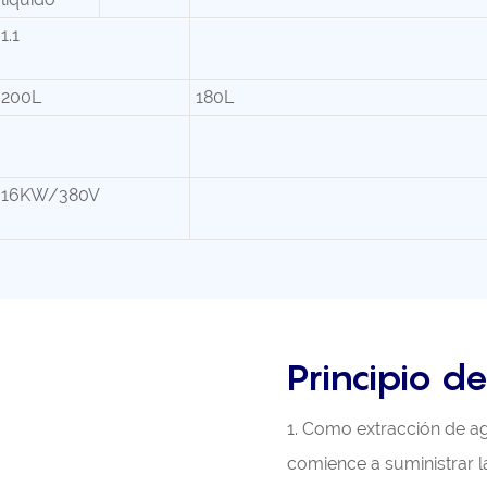
1.1
200L
180L
16KW/380V
Principio d
1. Como extracción de ag
comience a suministrar la