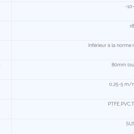
-10
≤
Inférieur à la norme
80mm (ou 
0,25-5 m/m
PTFE,PVC,T
SU