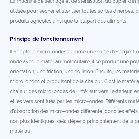
La machine de séchage et de stérilisation du papier d'im
utilisée pour sécher et stériliser toutes sortes d'herbes, d
produits agricoles ainsi que la plupart des aliments.
Principe de fonctionnement
Il adopte le micro-ondes comme une sorte d’énergie. Lor
onde avec le matériau moléculaire, il se produit une pol
orientation, une friction, une collision. Ensuite, les maté
micro-ondes et produisent de la chaleur. C'est le matér
chaleur des micro-ondes de l'intérieur vers l'extérieur,
et les vers sont tués par les micro-ondes. Différents mat
d'absorption des micro-ondes différente, donc les effet
non plus identiques, cela dépend principalement de la pe
matériau.