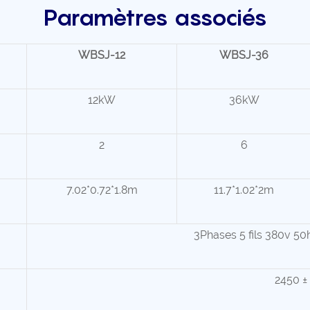
Paramètres associés
WBSJ-12
WBSJ-36
12kW
36kW
2
6
7.02*0.72*1.8m
11.7*1.02*2m
3Phases 5 fils 380v 50h
2450 ±