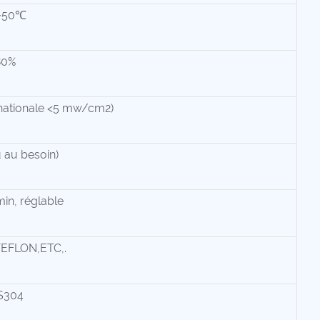
~50℃
80%
 nationale <5 mw/cm2)
au besoin)
in, réglable
EFLON,ETC,.
S304