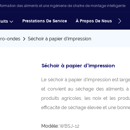
formation des aliments et une ingénierie de chaîne de montage intelligente
Prestations De Service
À Propos De Nous
Nouv
uits
cro-ondes
Séchoir à papier d'impression
Séchoir à papier d'impression
Le séchoir à papier d'impression est larg
et convient au séchage des aliments à f
produits agricoles, les noix et les pro
efficacité de séchage élevée et une bonne
Modèle:
WBSJ-12