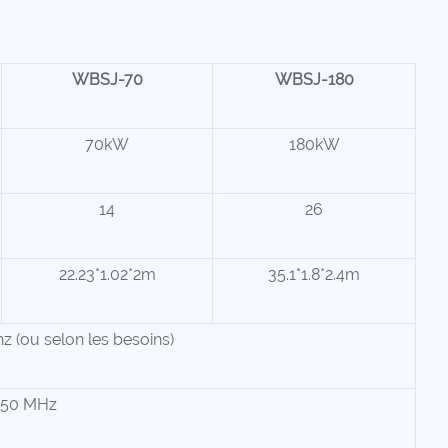
WBSJ-70
WBSJ-180
70kW
180kW
14
26
22.23*1.02*2m
35.1*1.8*2.4m
z (ou selon les besoins)
 50 MHz