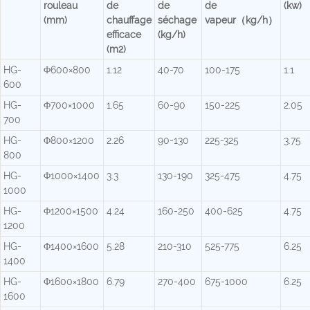
rouleau
de
de
de
(kw)
(mm)
chauffage
séchage
vapeur（kg/h）
efficace
(kg/h)
(m2)
HG-
Φ600×800
1.12
40-70
100-175
1.1
600
HG-
Φ700×1000
1.65
60-90
150-225
2.05
700
HG-
Φ800×1200
2.26
90-130
225-325
3.75
800
HG-
Φ1000×1400
3.3
130-190
325-475
4.75
1000
HG-
Φ1200×1500
4.24
160-250
400-625
4.75
1200
HG-
Φ1400×1600
5.28
210-310
525-775
6.25
1400
HG-
Φ1600×1800
6.79
270-400
675-1000
6.25
1600