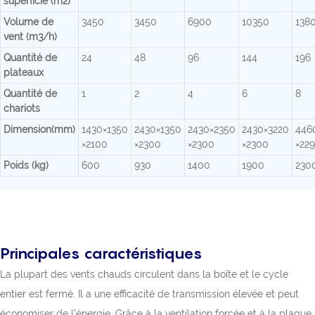
superficie (m2)
Volume de
3450
3450
6900
10350
138
vent (m3/h)
Quantité de
24
48
96
144
196
plateaux
Quantité de
1
2
4
6
8
chariots
Dimension(mm)
1430×1350
2430×1350
2430×2350
2430×3220
446
×2100
×2300
×2300
×2300
×22
Poids (kg)
600
930
1400
1900
230
Principales caractéristiques
La plupart des vents chauds circulent dans la boîte et le cycle
entier est fermé. Il a une efficacité de transmission élevée et peut
économiser de l'énergie. Grâce à la ventilation forcée et à la plaque