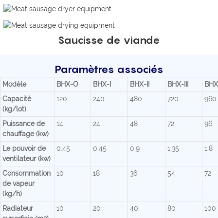
Saucisse de viande
Paramètres associés
Modèle
BHX-O
BHX-I
BHX-II
BHX-III
BHX
Capacité
120
240
480
720
960
(kg/lot)
Puissance de
14
24
48
72
96
chauffage (kw)
Le pouvoir de
0.45
0.45
0.9
1.35
1.8
ventilateur (kw)
Consommation
10
18
36
54
72
de vapeur
(kg/h)
Radiateur
10
20
40
80
100