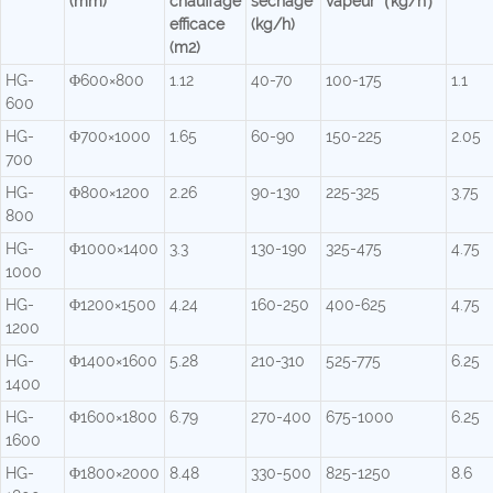
(mm)
chauffage
séchage
vapeur（kg/h）
efficace
(kg/h)
(m2)
HG-
Φ600×800
1.12
40-70
100-175
1.1
600
HG-
Φ700×1000
1.65
60-90
150-225
2.05
700
HG-
Φ800×1200
2.26
90-130
225-325
3.75
800
HG-
Φ1000×1400
3.3
130-190
325-475
4.75
1000
HG-
Φ1200×1500
4.24
160-250
400-625
4.75
1200
HG-
Φ1400×1600
5.28
210-310
525-775
6.25
1400
HG-
Φ1600×1800
6.79
270-400
675-1000
6.25
1600
HG-
Φ1800×2000
8.48
330-500
825-1250
8.6