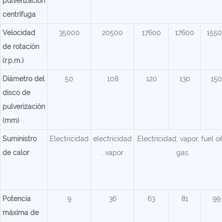
pulverización
centrífuga
Velocidad
35000
20500
17600
17600
155
de rotación
(r.p.m.)
Diámetro del
50
108
120
130
150
disco de
pulverización
(mm)
Suministro
Electricidad
electricidad
Electricidad, vapor, fuel oi
de calor
, vapor
gas.
Potencia
9
36
63
81
99
máxima de