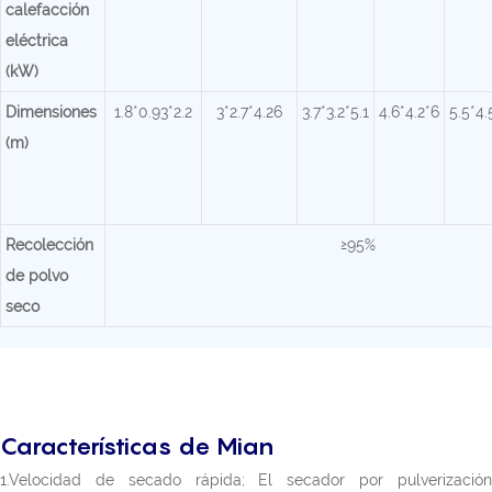
calefacción
eléctrica
(kW)
Dimensiones
1.8*0.93*2.2
3*2.7*4.26
3.7*3.2*5.1
4.6*4.2*6
5.5*4.
(m)
Recolección
≥95%
de polvo
seco
Características de Mian
1.Velocidad de secado rápida; El secador por pulverización