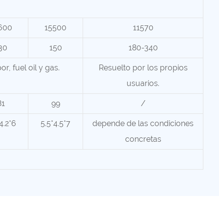
600
15500
11570
30
150
180-340
or, fuel oil y gas.
Resuelto por los propios
usuarios.
81
99
/
4.2*6
5.5*4.5*7
depende de las condiciones
concretas