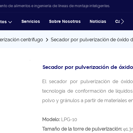
to de alimentos e ingeniería de líneas de montaje inteligentes.
Servicios
Sobre Nosotros
Noticias
Casos
tos
rización centrífugo
Secador por pulverización de óxido 
Secador por pulverización de óxid
El secador por pulverización de óxid
tecnología de conformación de líquido
polvo y gránulos a partir de materiales 
Modelo:
LPG-10
Tamaño de la torre de pulverización:
φ1.3