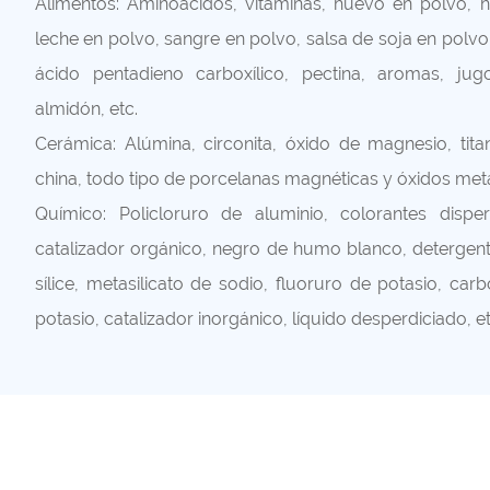
Alimentos: Aminoácidos, vitaminas, huevo en polvo, h
leche en polvo, sangre en polvo, salsa de soja en polvo,
ácido pentadieno carboxílico, pectina, aromas, jug
almidón, etc.
Cerámica: Alúmina, circonita, óxido de magnesio, titani
china, todo tipo de porcelanas magnéticas y óxidos metál
Químico: Policloruro de aluminio, colorantes disper
catalizador orgánico, negro de humo blanco, detergente
sílice, metasilicato de sodio, fluoruro de potasio, car
potasio, catalizador inorgánico, líquido desperdiciado, et