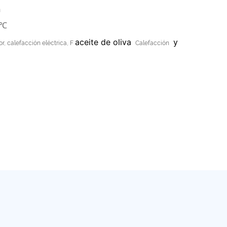
h
0℃
aceite de oliva
y
r, calefacción eléctrica, F
Calefacción