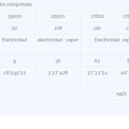
ire comprimido
35000
20500
17600
17
50
108
120
1
Electricidad
electricidad
, vapor
Electricidad, vap
9
36
63
1.8*0.93*2.2
3*2.7*4.26
3.7*3.2*5.1
4.6*
≥95%