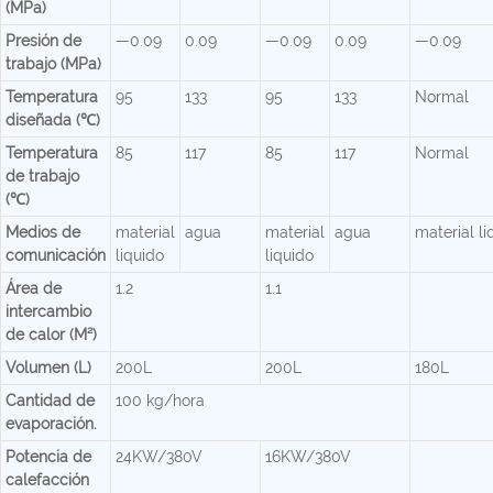
(MPa)
Presión de
—0.09
0.09
—0.09
0.09
—0.09
trabajo (MPa)
Temperatura
95
133
95
133
Normal
diseñada (℃)
Temperatura
85
117
85
117
Normal
de trabajo
(℃)
Medios de
material
agua
material
agua
material li
comunicación
liquido
liquido
Área de
1.2
1.1
intercambio
de calor (M²)
Volumen (L)
200L
200L
180L
Cantidad de
100 kg/hora
evaporación.
Potencia de
24KW/380V
16KW/380V
calefacción