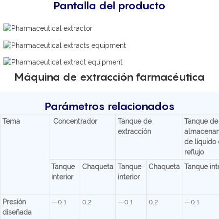
Pantalla del producto
Máquina de extracción farmacéutica
Parámetros relacionados
Tema
Concentrador
Tanque de
Tanque de
extracción
almacenam
de líquido
reflujo
Tanque
Chaqueta
Tanque
Chaqueta
Tanque int
interior
interior
Presión
—0.1
0.2
—0.1
0.2
—0.1
diseñada