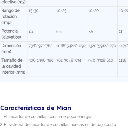
efectivo (m3)
Rango de
15-30
10-25
10-20
10-2
rotación
(rmp)
Potencia
2.2
5.5
7.5
11
(kilovatios)
Dimensión
736*2972*762
1066*5486*1092
1320*5918*1270
1474
(mm)
Tamaño de
306*1956*380
762*3048*534
940*3328*610
1118
la cavidad
interior (mm)
Características de Mian
1. El secador de cuchillas consume poca energía;
2. El sistema de secador de cuchillas huecas es de bajo costo;