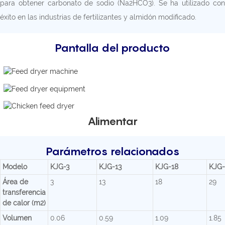
para obtener carbonato de sodio (Na2HCO3). Se ha utilizado con
éxito en las industrias de fertilizantes y almidón modificado.
Pantalla del producto
Alimentar
Parámetros relacionados
Modelo
KJG-3
KJG-13
KJG-18
KJG-
Área de
3
13
18
29
transferencia
de calor (m2)
Volumen
0.06
0.59
1.09
1.85