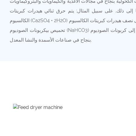
لكحولية بنجاح في مجالات الأغذية والكيماويات والبتروكيماويات
ا إلى ذلك. على سبيل المثال: يتم حرق ثنائي هيدرات كبريتات
الكالسيوم (Ca2SO4 • 2H2O) إلى نصف هيدرات كبريتات الكالسيوم (Ca2SO4 • 1 / 22H2O)؛ يتم
تحميص بيكربونات الصوديوم (NaHCO3) إلى كربونات الصوديوم (Na2HCO3). وقد تم استخدامه
بنجاح في صناعات الأسمدة والنشا المعدل.