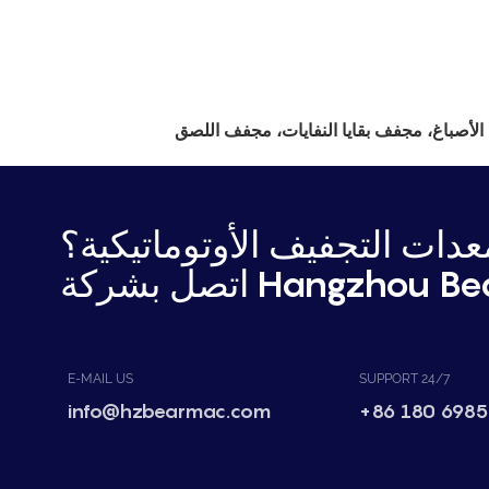
أصباغ، مجفف بقايا النفايات، مجفف اللصق
دات التجفيف الأوتوماتيكية؟
Hangzhou Bear Mac.
E-MAIL US
SUPPORT 24/7
info@hzbearmac.com
+86 180 6985