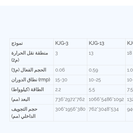
KJ
KJG-13
KJG-3
نموذج
18
13
3
منطقة نقل الحرارة
(م2)
1.
0.59
0.06
الحجم الفعال (م3)
10
10-25
15-30
نطاق الدوران (rmp)
7.5
5.5
2.2
الطاقة (كيلوواط)
13
1066*5486*1092
736*2972*762
البعد (مم)
94
762*3048*534
306*1956*380
حجم التجويف
الداخلي (مم)