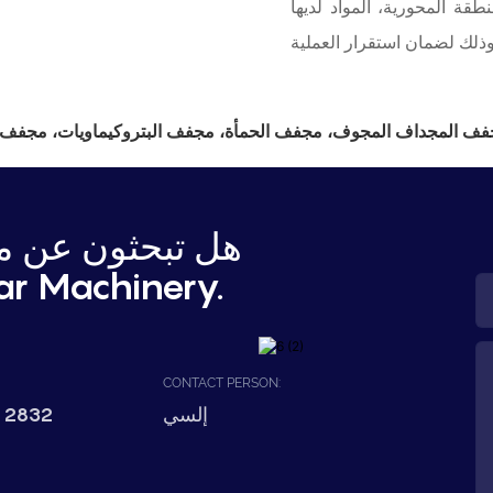
قة المحورية، المواد لديها
جفف المجداف المجوف، مجفف الحمأة، مجفف البتروكيماويات، مجفف ال
هل تبحثون عن مع
اتصل بشركة hinery
CONTACT PERSON:
 2832
إلسي