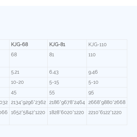
KJG-68
KJG-81
KJG-110
68
81
110
5.21
6.43
9.46
10-20
5-15
5-10
45
55
95
032
2134*9296*2362
2186*9678*2464
2668*9880*2668
066
1652*5842*1220
1828*6020*1220
2210*6122*1220