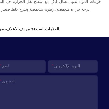
جزيئات المواد لديها اتصال كافٍ مع سطح نقل الحرارة. في المنط
درجة حرارة منخفضة، رطوبة منخفضة وتدرج خلط صغير وذلك لضمان استقرار العملية.
العلامات الساخنة: مجفف الأعلاف، م
البريد الإلكتروني
اسم
المحتوى