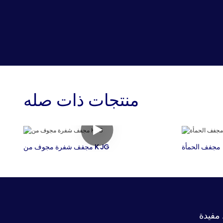
منتجات ذات صله
مجفف الحمأة
مجفف شفرة مجوف من KJG
مفيدة