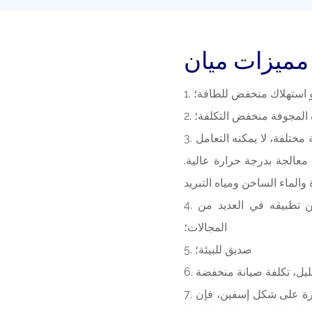
مميزات ميان
و استهلاك منخفض للطاقة؛
 المجوفة منخفض التكلفة؛
3. يمكنه التعامل مع نطاق واسع من المواد؛ باستخدام وسائط حرارية مختلفة، لا يمكنه التعامل
 معالجة بدرجة حرارة عالية.
4. وهو يدعم كلا من التشغيل المستمر والتشغيل المتقطع. ويمكن تطبيقه في العديد من
المجالات؛
5. صديق للبيئة؛
7. التشغيل المستقر: بسبب الضغط الخاص - التحريك الموسع للشفرة على شكل إسفين، فإن