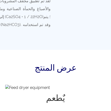
لقد تم تطبيق مجفف المشروبات ا
والأصباغ والحمأة الصناعية وم
عرض المنتج
يٌطعم