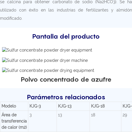
se calcina para obtener carbonato de sodio (Na2HCO3). Se ha
utilizado con éxito en las industrias de fertilizantes y almidón
modificado.
Pantalla del producto
Polvo concentrado de azufre
Parámetros relacionados
Modelo
KJG-3
KJG-13
KJG-18
KJG-
Área de
3
13
18
29
transferencia
de calor (m2)