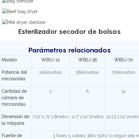
Esterilizador secador de bolsas
Parámetros relacionados
Modelo
WBSJ-12
WBSJ-36
WBSJ-70
Potencia del
12kilovatios
36kilovatios
70kilovatios
microondas
Cantidad de
2
6
14
cámara de
microondas.
Dimensión de
7.02*0.72*1.8metro
11.7*1.02*2metro
22.23*1.02*2metr
la máquina
Fuente de
3 fases 5 cables 380v 50hz (o según sea n