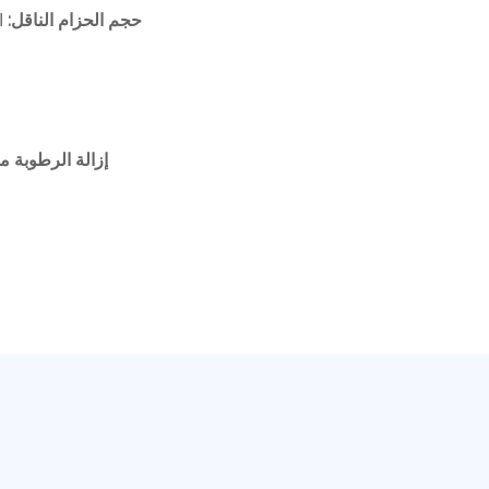
حجم الحزام الناقل:
الع
0.55 كيلو واط * 4 مجموعات
إزالة الرطوبة 