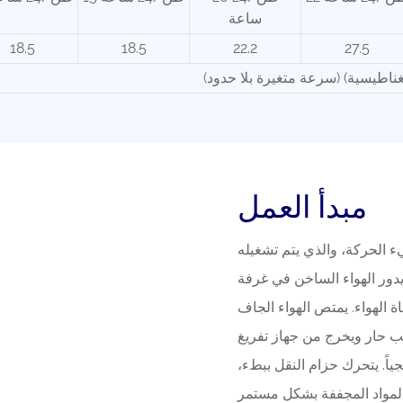
ساعة
18.5
18.5
22.2
27.5
مبدأ العمل
 الحركة، والذي يتم تشغيله
دور الهواء الساخن في غرفة
 الهواء. يمتص الهواء الجاف
طب حار ويخرج من جهاز تفريغ
اً. يتحرك حزام النقل ببطء،