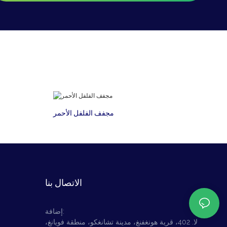
مجفف الفلفل الأحمر
الاتصال بنا
إضافة:
لا. 402، قرية هونغفنغ، مدينة تشانغكو، منطقة فويانغ،