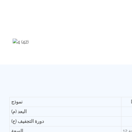
نموذج
البعد (م)
دورة التجفيف (ح)
السعة