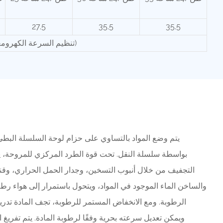
27.5
35.5
35.5
(سرعة متغيرة بلا حدود) (تنظيم السرعة الكهرومغناطيسية)
يتم وضع المواد بالتساوي على حزام لوحة السلسلة البطيء
بواسطة سلسلة النقل. تحت قوة الطرد المركزي للمروحة، ي
التجفيف من خلال أنبوب التسخين، وجدار الحمل الحراري، وقناة
والساخن الماء الموجود في المواد، ويتحول باستمرار إلى هواء ر
الرطوبة. ومع الانخفاض المستمر للرطوبة، تجف المادة تدريجي
ويمكن تعديل سرعته بحرية وفقًا لرطوبة المادة. يتم تفريغ المواد المجففة بشكل مستمر