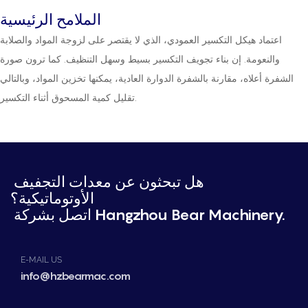
الملامح الرئيسية
اعتماد هيكل التكسير العمودي، الذي لا يقتصر على لزوجة المواد والصلابة
والنعومة. إن بناء تجويف التكسير بسيط وسهل التنظيف. كما ترون صورة
الشفرة أعلاه، مقارنة بالشفرة الدوارة العادية، يمكنها تخزين المواد، وبالتالي
تقليل كمية المسحوق أثناء التكسير.
هل تبحثون عن معدات التجفيف
الأوتوماتيكية؟
اتصل بشركة Hangzhou Bear Machinery.
E-MAIL US
info@hzbearmac.com