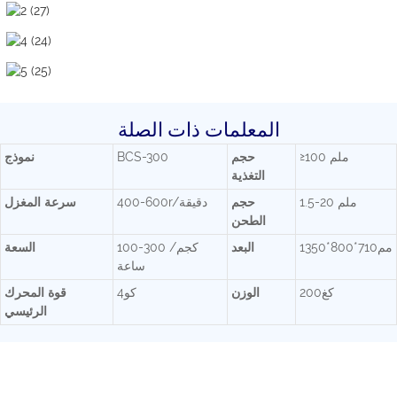
المعلمات ذات الصلة
≥100 ملم
حجم
BCS-300
نموذج
التغذية
1.5-20 ملم
حجم
400-600r/دقيقة
سرعة المغزل
الطحن
مم710*800*1350
البعد
100-300 كجم/
السعة
ساعة
كغ200
الوزن
كو4
قوة المحرك
الرئيسي