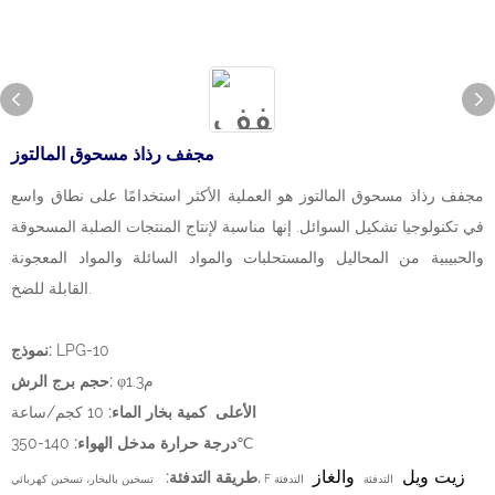
مجفف رذاذ مسحوق المالتوز
مجفف رذاذ مسحوق المالتوز هو العملية الأكثر استخدامًا على نطاق واسع
في تكنولوجيا تشكيل السوائل. إنها مناسبة لإنتاج المنتجات الصلبة المسحوقة
والحبيبية من المحاليل والمستحلبات والمواد السائلة والمواد المعجونة
القابلة للضخ.
LPG-10
نموذج:
φم1.3
حجم برج الرش:
الأعلى كمية بخار الماء:
10 كجم/ساعة
140-350℃
درجة حرارة مدخل الهواء:
زيت ويل
والغاز
طريقة التدفئة:
التدفئة
التدفئة
تسخين بالبخار، تسخين كهربائي، F