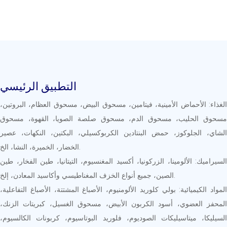
التطبيق الرئيسي
الغذاء: الأحماض الأمينية، فيتامين، مسحوق البيض، مسحوق العظام، البروتين،
مسحوق الحليب، مسحوق الدم، مسحوق صلصة الصويا، القهوة، مسحوق
الشاي، الجلوكوز، حمض البنتادين الكربوكسيلي، البكتين، النكهات، عصير
الخضار، الخميرة، النشا، الخ.
السيراميك: الألومينا، الزركونيا، أكسيد المغنسيوم، التيتانيا، طين الفخار، طين
الصين، جميع أنواع الخزف المغناطيسي وأكاسيد المعادن، إلخ.
المواد الكيميائية: بولي كلوريد الألومنيوم، الأصباغ المشتتة، الأصباغ التفاعلية،
المحفز العضوي، أسود الكربون الأبيض، مسحوق الغسيل، كبريتات الزنك،
السيليكا، ميتاسيليكات الصوديوم، فلوريد البوتاسيوم، كربونات الكالسيوم،