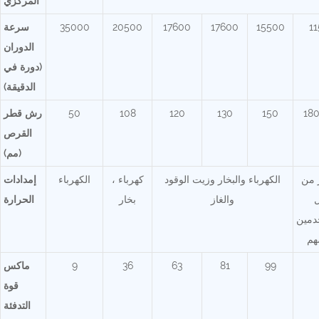
المركزي
11
15500
17600
17600
20500
35000
سرعة
الدوران
(دورة في
الدقيقة)
180
150
130
120
108
50
رش قطر
القرص
(مم)
 من
الكهرباء والبخار وزيت الوقود
كهرباء
،
الكهرباء
إمدادات
ل
والغاز
بخار
الحرارة
دمين
هم
99
81
63
36
9
ماكس
قوة
التدفئة