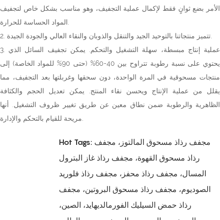
الأمر بضع ثوانٍ فقط لإكمال عملية التجفيف، وهو مناسب بشكل خاص لتجفيف
المواد الحساسة للحرارة.
2. تتميز منتجاتنا بالتوحيد الجيد والتنقل والذوبان والنقاء العالي والجودة الجيدة.
3. عملية إنتاج مبسطة، سهلة التشغيل والتحكم. يمكن تجفيف السائل الذي
يحتوي على نسبة رطوبة تتراوح بين 40-60% (حتى 90% للمواد الخاصة) إلى
منتجات مسحوقية في المرة الواحدة، دون سحقها وغربلتها بعد التجفيف، مما
يقلل من عملية الإنتاج ويحسن نقاء المنتج. يمكن تعديل الحجم والكثافة
الظاهرية والرطوبة ضمن نطاق معين عن طريق تغيير ظروف التشغيل. أنها
مريحة للقيام بالتحكم والإدارة.
Hot Tags: مجفف رذاذ مسحوق المالتوز، مجفف
رذاذ مسحوق القهوة، مجفف رذاذ غاز البترول
المسال، مجفف رذاذ محفز، مجفف رذاذ فلوريد
الصوديوم، مجفف رذاذ مسحوق البروتين، مجفف
رذاذ حمض السيليك الفورمالديهايد، الصين،