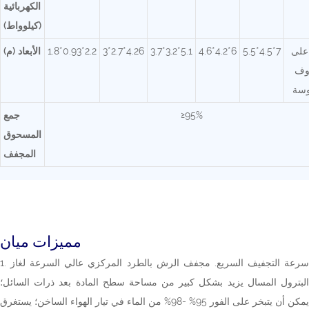
الكهربائية
(كيلوواط)
على
5.5*4.5*7
4.6*4.2*6
3.7*3.2*5.1
3*2.7*4.26
1.8*0.93*2.2
الأبعاد (م)
وف
وسة
≥95%
جمع
المسحوق
المجفف
مميزات ميان
1. سرعة التجفيف السريع. مجفف الرش بالطرد المركزي عالي السرعة لغاز
البترول المسال يزيد بشكل كبير من مساحة سطح المادة بعد ذرات السائل؛
يمكن أن يتبخر على الفور 95% -98% من الماء في تيار الهواء الساخن؛ يستغرق