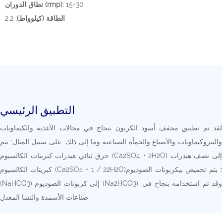
15-30
نطاق الدوران (rmp):
الطاقة (كيلوواط):
2.2
التطبيق الرئيسي
لقد تم تطبيق مجفف أسود الكربون بنجاح في مجالات الأغذية والكيماويات
والبتروكيماويات والأصباغ والحمأة الصناعية وما إلى ذلك. على سبيل المثال: يتم
حرق ثنائي هيدرات كبريتات الكالسيوم (Ca2SO4 • 2H2O) إلى نصف هيدرات
كبريتات الكالسيوم (Ca2SO4 • 1 / 22H2O)؛ يتم تحميص بيكربونات الصوديوم
(NaHCO3) إلى كربونات الصوديوم (Na2HCO3). وقد تم استخدامه بنجاح في
صناعات الأسمدة والنشا المعدل.