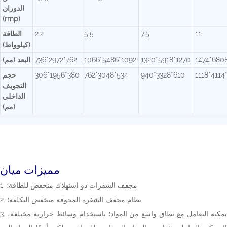
الدوران
(rmp)
11
7.5
5.5
2.2
الطاقة
(كيلوواط)
1474*680
1320*5918*1270
1066*5486*1092
736*2972*762
البعد (مم)
1118*4114
940*3328*610
762*3048*534
306*1956*380
حجم
التجويف
الداخلي
(مم)
مميزات ميان
1. مجفف الشفرات ذو استهلاك منخفض للطاقة؛
2. نظام مجفف الشفرة المجوفة منخفض التكلفة؛
3. يمكنه التعامل مع نطاق واسع من المواد؛ باستخدام وسائط حرارية مختلفة،