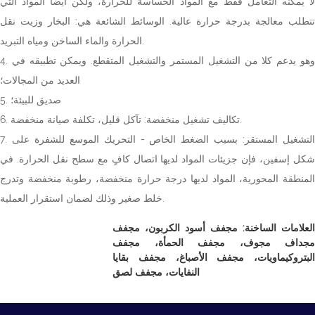
لا يمكنه التعامل فقط مع المواد الحساسة للحرارة، ولكن أيضًا المواد التي
تتطلب معالجة بدرجة حرارة عالية. الوسائط الشائعة هي: البخار وزيت نقل
الحرارة والماء الساخن ومياه التبريد.
4. وهو يدعم كلا من التشغيل المستمر والتشغيل المتقطع. ويمكن تطبيقه في
العديد من المجالات؛
5. صديق للبيئة؛
6. تكاليف تشغيل منخفضة: تآكل قليل، تكلفة صيانة منخفضة.
7. التشغيل المستقر: بسبب الضغط الخاص - التحريك الموسع للشفرة على
شكل إسفين، فإن جزيئات المواد لديها اتصال كافٍ مع سطح نقل الحرارة. في
المنطقة المحورية، المواد لديها درجة حرارة منخفضة، رطوبة منخفضة وتدرج
خلط صغير وذلك لضمان استقرار العملية.
العلامات الساخنة: مجفف أسود الكربون، مجفف
مجداف مجوف، مجفف الحمأة، مجفف
البتروكيماويات، مجفف الأصباغ، مجفف بقايا
النفايات، مجفف لصق