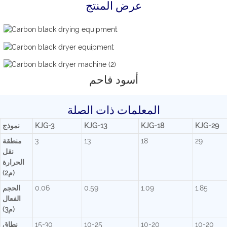
عرض المنتج
أسود فاحم
المعلمات ذات الصلة
KJG-29
KJG-18
KJG-13
KJG-3
نموذج
29
18
13
3
منطقة
نقل
الحرارة
(م2)
1.85
1.09
0.59
0.06
الحجم
الفعال
(م3)
10-20
10-20
10-25
15-30
نطاق