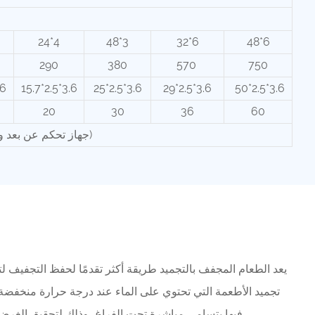
24*4
48*3
32*6
48*6
290
380
570
750
.6
15.7*2.5*3.6
25*2.5*3.6
29*2.5*3.6
50*2.5*3.6
20
30
36
60
اومرون PLC+IPC (جهاز تحكم عن بعد واي فاي)
يعد الطعام المجفف بالتجميد طريقة أكثر تقدمًا لحفظ التجفيف لت
تجميد الأطعمة التي تحتوي على الماء عند درجة حرارة منخفضة،
فيها يتسامى مباشرة تحت الفراغ، وذلك لتحقيق الغرض من تجفيف الطعام وتجفيفه.