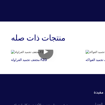
منتجات ذات صله
جميد الفواكه
مجفف تجميد الفراولة FZG
مفيدة
المنزل