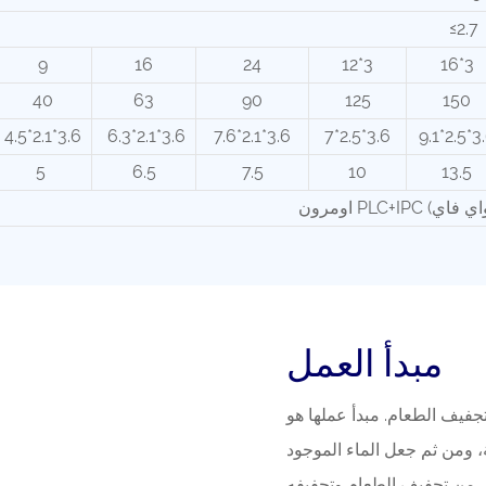
≤2.7
9
16
24
12*3
16*3
40
63
90
125
150
4.5*2.1*3.6
6.3*2.1*3.6
7.6*2.1*3.6
7*2.5*3.6
9.1*2.5*3
5
6.5
7.5
10
13.5
مبدأ العمل
جفيف الطعام. مبدأ عملها هو
 ومن ثم جعل الماء الموجود