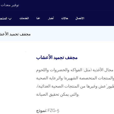
توفير معدات ت
الاتصال
حالات
أخبار
عنا
الخدمات
المنتج
مجفف تجميد الأعش
مجفف تجميد الأعشاب
ل الأغذية (مثل: الفواكه والخضروات واللحوم
 والمنتجات المتخصصة الشهيرة) والرعاية الصحية
لطيور’عش وغيرها من المنتجات الصحية الغذائية)،
والتي يمكن تحقيق الصيانة.
FZG-5
نموذج: