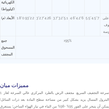
الكهربائية
(كيلوواط)
على
5.5*4.5*7
4.6*4.2*6
3.7*3.2*5.1
3*2.7*4.26
1.8*0.93*2.2
الأبعاد (م)
وف
وسة
≥95%
جمع
المسحوق
المجفف
مميزات ميان
1. سرعة التجفيف السريع. مجفف الرش بالطرد المركزي عالي السرعة لغاز
البترول المسال يزيد بشكل كبير من مساحة سطح المادة بعد ذرات السائل؛
يمكن أن يتبخر على الفور 95% -98% من الماء في تيار الهواء الساخن؛ يستغرق