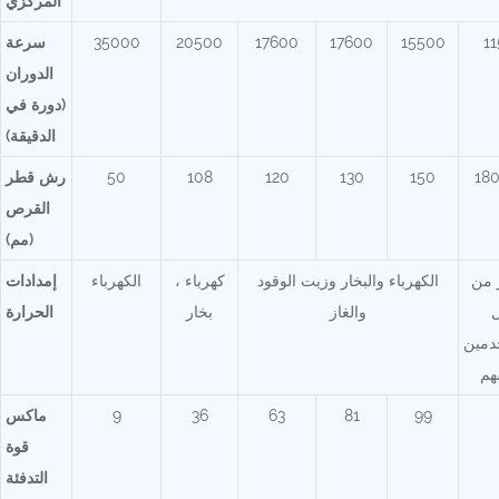
المركزي
11
15500
17600
17600
20500
35000
سرعة
الدوران
(دورة في
الدقيقة)
180
150
130
120
108
50
رش قطر
القرص
(مم)
 من
الكهرباء والبخار وزيت الوقود
كهرباء
،
الكهرباء
إمدادات
ل
والغاز
بخار
الحرارة
دمين
هم
99
81
63
36
9
ماكس
قوة
التدفئة