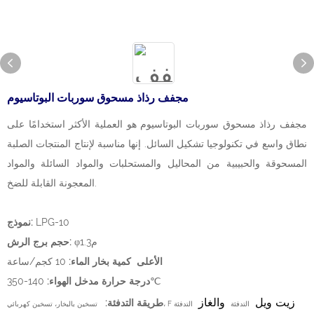
مجفف رذاذ مسحوق سوربات البوتاسيوم
مجفف رذاذ مسحوق سوربات البوتاسيوم هو العملية الأكثر استخدامًا على
نطاق واسع في تكنولوجيا تشكيل السائل. إنها مناسبة لإنتاج المنتجات الصلبة
المسحوقة والحبيبية من المحاليل والمستحلبات والمواد السائلة والمواد
المعجونة القابلة للضخ.
LPG-10
نموذج:
φم1.3
حجم برج الرش:
الأعلى كمية بخار الماء:
10 كجم/ساعة
140-350℃
درجة حرارة مدخل الهواء:
زيت ويل
والغاز
طريقة التدفئة:
التدفئة
التدفئة
تسخين بالبخار، تسخين كهربائي، F