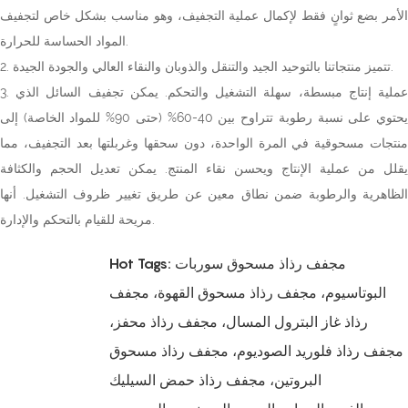
الأمر بضع ثوانٍ فقط لإكمال عملية التجفيف، وهو مناسب بشكل خاص لتجفيف
المواد الحساسة للحرارة.
2. تتميز منتجاتنا بالتوحيد الجيد والتنقل والذوبان والنقاء العالي والجودة الجيدة.
3. عملية إنتاج مبسطة، سهلة التشغيل والتحكم. يمكن تجفيف السائل الذي
يحتوي على نسبة رطوبة تتراوح بين 40-60% (حتى 90% للمواد الخاصة) إلى
منتجات مسحوقية في المرة الواحدة، دون سحقها وغربلتها بعد التجفيف، مما
يقلل من عملية الإنتاج ويحسن نقاء المنتج. يمكن تعديل الحجم والكثافة
الظاهرية والرطوبة ضمن نطاق معين عن طريق تغيير ظروف التشغيل. أنها
مريحة للقيام بالتحكم والإدارة.
Hot Tags: مجفف رذاذ مسحوق سوربات
البوتاسيوم، مجفف رذاذ مسحوق القهوة، مجفف
رذاذ غاز البترول المسال، مجفف رذاذ محفز،
مجفف رذاذ فلوريد الصوديوم، مجفف رذاذ مسحوق
البروتين، مجفف رذاذ حمض السيليك