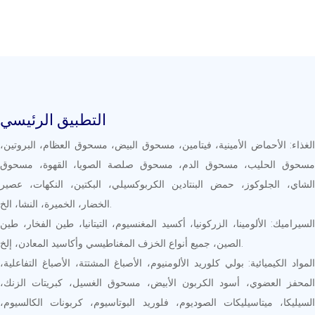
التطبيق الرئيسي
الغذاء: الأحماض الأمينية، فيتامين، مسحوق البيض، مسحوق العظام، البروتين،
مسحوق الحليب، مسحوق الدم، مسحوق صلصة الصويا، القهوة، مسحوق
الشاي، الجلوكوز، حمض البنتادين الكربوكسيلي، البكتين، النكهات، عصير
الخضار، الخميرة، النشا، الخ.
السيراميك: الألومينا، الزركونيا، أكسيد المغنسيوم، التيتانيا، طين الفخار، طين
الصين، جميع أنواع الخزف المغناطيسي وأكاسيد المعادن، إلخ.
المواد الكيميائية: بولي كلوريد الألومنيوم، الأصباغ المشتتة، الأصباغ التفاعلية،
المحفز العضوي، أسود الكربون الأبيض، مسحوق الغسيل، كبريتات الزنك،
السيليكا، ميتاسيليكات الصوديوم، فلوريد البوتاسيوم، كربونات الكالسيوم،