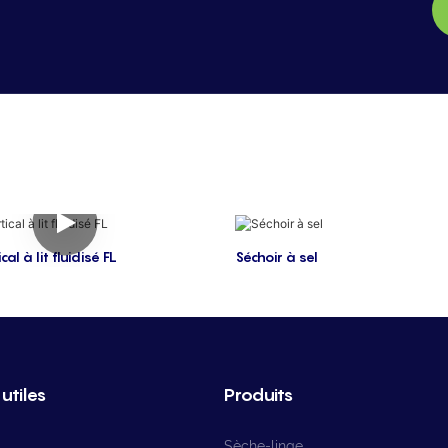
al à lit fluidisé FL
Séchoir à sel
utiles
Produits
Sèche-linge