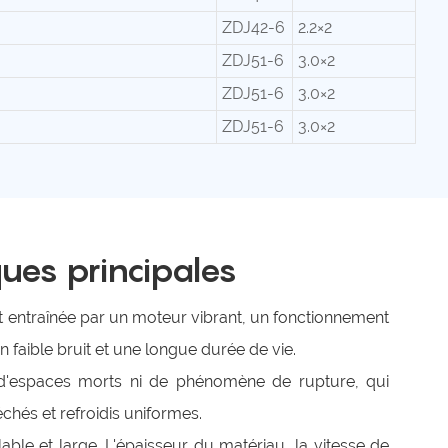
ZDJ42-6
2.2×2
ZDJ51-6
3.0×2
ZDJ51-6
3.0×2
ZDJ51-6
3.0×2
ques principales
st entraînée par un moteur vibrant, un fonctionnement
 un faible bruit et une longue durée de vie.
s d'espaces morts ni de phénomène de rupture, qui
chés et refroidis uniformes.
able et large. L'épaisseur du matériau, la vitesse de