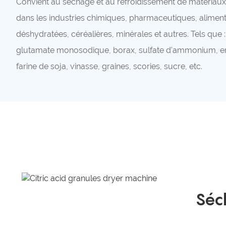
Convient au séchage et au refroidissement de matériaux 
dans les industries chimiques, pharmaceutiques, aliment
déshydratées, céréalières, minérales et autres. Tels que : s
glutamate monosodique, borax, sulfate d'ammonium, en
farine de soja, vinasse, graines, scories, sucre, etc.
Séc