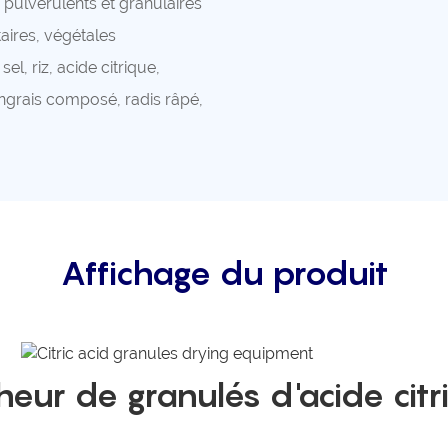
pulvérulents et granulaires
aires, végétales
el, riz, acide citrique,
grais composé, radis râpé,
Affichage du produit
heur de granulés d'acide citr