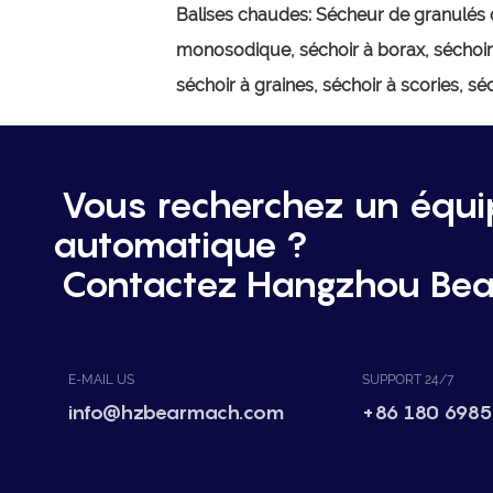
Balises chaudes:
Sécheur de granulés d
monosodique, séchoir à borax, séchoir 
séchoir à graines, séchoir à scories, sé
Vous recherchez un équ
automatique ?
Contactez Hangzhou Bea
E-MAIL US
SUPPORT 24/7
info@hzbearmach.com
+86 180 6985