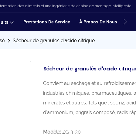
formation des aliments et une ingénierie de chaîne de montage intelligente
Prestations De Service
À Propos De Nous
Nouv
uits
isé
Sécheur de granulés d'acide citrique
Sécheur de granulés d'acide citriqu
Convient au séchage et au refroidissemen
industries chimiques, pharmaceutiques, a
minérales et autres. Tels que : sel, riz, a
d'ammonium, engrais composé, radis râpé, 
Modèle:
ZG-3-30