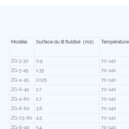
Modèle
Surface du lit fluidisé（m2）
Température d
ZG-3-30
0.9
70-140
ZG-3-45
1.35
70-140
ZG-4-45
2.025
70-140
ZG-6-45
2.7
70-140
ZG-4-60
2.7
70-140
ZG-6-60
3.6
70-140
ZG-7.5-60
4.5
70-140
ZG-6-90
5.4
70-140