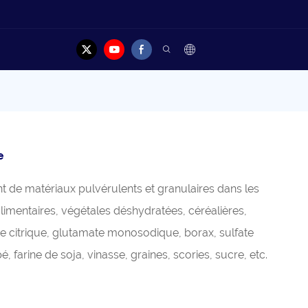
elles
Cas
Contacter
e
t de matériaux pulvérulents et granulaires dans les
limentaires, végétales déshydratées, céréalières,
cide citrique, glutamate monosodique, borax, sulfate
farine de soja, vinasse, graines, scories, sucre, etc.