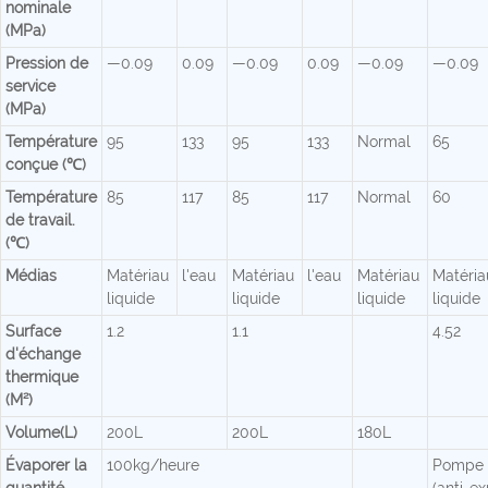
nominale
(MPa)
Pression de
—0.09
0.09
—0.09
0.09
—0.09
—0.09
service
(MPa)
Température
95
133
95
133
Normal
65
conçue (℃)
Température
85
117
85
117
Normal
60
de travail.
(℃)
Médias
Matériau
l'eau
Matériau
l'eau
Matériau
Matéria
liquide
liquide
liquide
liquide
Surface
1.2
1.1
4.52
d'échange
thermique
(M²)
Volume(L)
200L
200L
180L
Évaporer la
100kg/heure
Pompe 
quantité.
(anti-ex