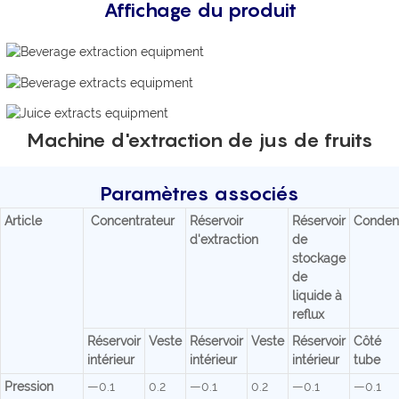
Affichage du produit
Machine d'extraction de jus de fruits
Paramètres associés
Article
Concentrateur
Réservoir
Réservoir
Conden
d'extraction
de
stockage
de
liquide à
reflux
Réservoir
Veste
Réservoir
Veste
Réservoir
Côté
intérieur
intérieur
intérieur
tube
Pression
—0.1
0.2
—0.1
0.2
—0.1
—0.1