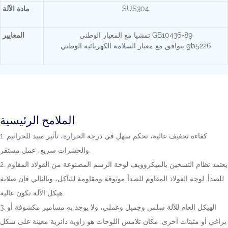
SUS304
مادة الآلة
تمشيا مع المعيار الوطني GB10436-89
المعايير
يتوافق مع معيار السلامة الكهربائية الوطني gb5226
الملامح الرئيسية
1. كفاءة تجفيف عالية، تحكم سهل في درجة الحرارة، تأثير مبيد للجراثيم
والحشرات سريع، عمل مستقر.
2. يعتمد نظام التسخين بالميكروويف لوحة الرسم المصنوعة من الفولاذ المقاوم
للصدأ. لوحة الفولاذ المقاوم للصدأ موثوقة ومقاومة للتآكل، وبالتالي فإن صلابة
هيكل الآلة تكون عالية.
3. الهيكل العام للآلة سلس وجميل وعملي، ولا يوجد به مسامير مكشوفة أو
براغي أو مثبتات أخرى. مكان تلامس اللوحات هو زاوية دائرية معينة على شكل