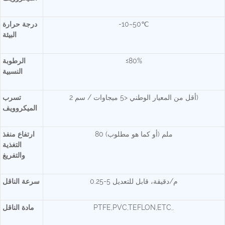
-10~50℃
درجة حرارة
البيئة
≤80%
الرطوبة
النسبية
أقل من المعيار الوطني <5 ميجاوات / سم 2)
تسرب
الميكروويف
80 ملم (أو كما هو مطلوب)
ارتفاع منفذ
التغذية
والتفريغ
0.25-5 م/دقيقة، قابل للتعديل
سرعة الناقل
PTFE,PVC,TEFLON,ETC,.
مادة الناقل