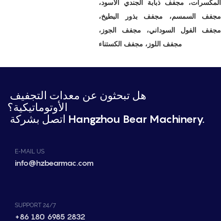
المكسرات، مجفف ذبابة الجندي الأسود،
مجفف السمسم، مجفف بذور البطيخ،
مجفف الفول السوداني، مجفف الجوز،
مجفف اللوز، مجفف الكستناء
هل تبحثون عن معدات التجفيف
الأوتوماتيكية؟
اتصل بشركة Hangzhou Bear Machinery.
E-MAIL US
info@hzbearmac.com
SUPPORT 24/7
+86 180 6985 2832