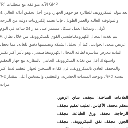
"R". الآلة متوافقة مع متطلبات GMP.
4. يعد مولد الميكروويف للطائرة هو جوهر الجهاز، ومن أجل تحقيق أدائه العالي
والموثوقية العالية والعمر الطويل، فإننا نعتمد إلكترونيات دولية من الدرجة
الأولى، ويمكننا العمل بشكل مستمر على مدار 24 ساعة في اليوم.
5. يتم تغذية المجال الكهرومغناطيسي القوي للميكروويف من خلال نطاق
عريض متعدد الجوانب، كما أن تحليل الشبكة وتصميمها دقيق للغاية، مما يجعل
المادة تتعرض مباشرة لطاقة المجال الكهرومغناطيسي، وهو تأثير أكبر بكثير
واستهلاك أقل من تغذية الميكروويف الجانبي. بالمقارنة مع جهاز التعقيم
والمجفف العادي بالميكروويف، فإن كفاءة التسخين لجهاز التعقيم لدينا أكبر
بنسبة 50%، وتوحيد المبيدات الحشرية، والتعقيم، والتسخين أعلى بمقدار 2-3
مرات.
العلامات الساخنة:
مجفف شاي الزهور,
معقم مجفف الأكياس،
تعليب تعقيم مجفف
الزجاجة,
مجفف ورق الطباعة,
مجفف
الجوز,
مجفف نفق الميكروويف، مجفف